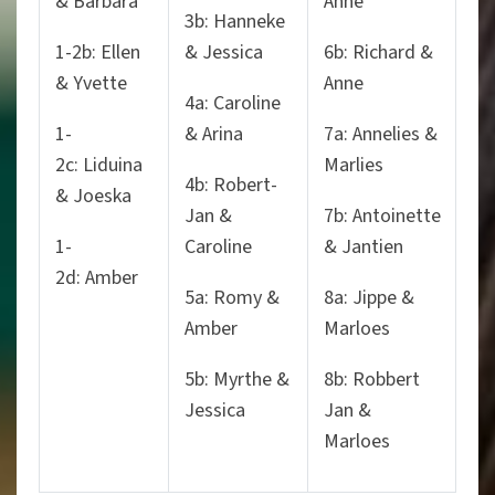
& Barbara
Anne
3b: Hanneke
1-2b: Ellen
& Jessica
6b: Richard &
& Yvette
Anne
4a: Caroline
1-
& Arina
7a: Annelies &
2c: Liduina
Marlies
4b: Robert-
& Joeska
Jan &
7b: Antoinette
1-
Caroline
& Jantien
2d: Amber
5a: Romy &
8a: Jippe &
Amber
Marloes
5b: Myrthe &
8b: Robbert
Jessica
Jan &
Marloes