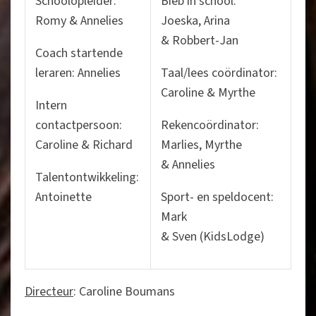
Schoolopleider:
Bieb in school:
Romy & Annelies
Joeska, Arina
& Robbert-Jan
Coach startende
leraren: Annelies
Taal/lees coördinator:
Caroline & Myrthe
Intern
contactpersoon:
Rekencoördinator:
Caroline & Richard
Marlies, Myrthe
& Annelies
Talentontwikkeling:
Antoinette
Sport- en speldocent:
Mark
& Sven (KidsLodge)
Directeur
: Caroline Boumans