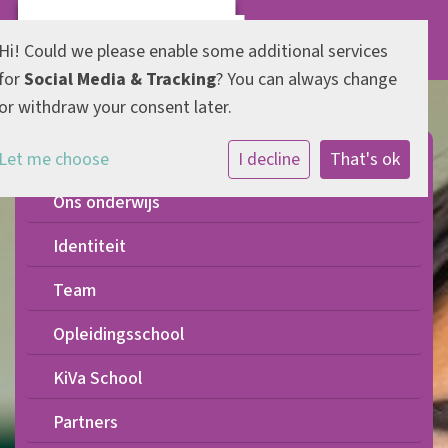
Hi! Could we please enable some additional services
for
Social Media & Tracking
? You can always change
or withdraw your consent later.
Onze koers
Let me choose
I decline
That's ok
Ons onderwijs
Identiteit
Team
Opleidingsschool
KiVa School
Partners