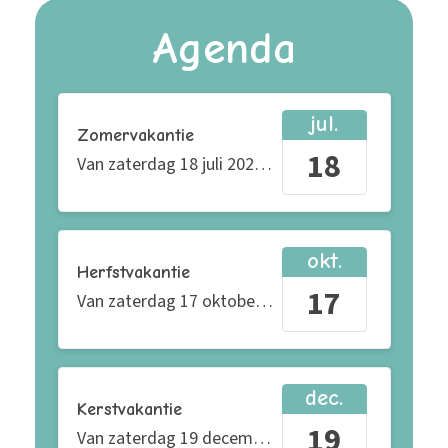
Agenda
jul.
Zomervakantie
18
Van
zaterdag 18 juli 2026
tot en met
zondag 30 a
okt.
Herfstvakantie
17
Van
zaterdag 17 oktober 2026
tot en met
zondag
dec.
Kerstvakantie
19
Van
zaterdag 19 december 2026
tot en met
maan