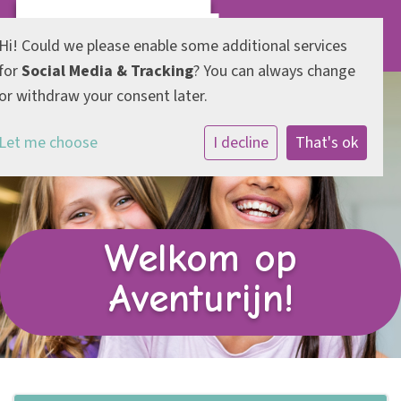
Hi! Could we please enable some additional services
for
Social Media & Tracking
? You can always change
or withdraw your consent later.
Let me choose
I decline
That's ok
Welkom op
Aventurijn!